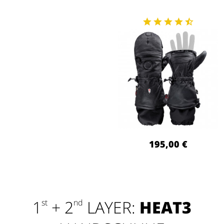
195,00 €
1
+ 2
LAYER:
HEAT3
st
nd