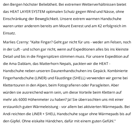
den Bergen höchster Beliebtheit. Bei extremen Wetterverhältnissen bietet
das HEAT LAYER SYSTEM optimalen Schutz gegen Wind und Nässe, ohne
Einschränkung der Beweglichkeit. Unsere extrem warmen Handschuhe
waren unter anderem bereits am Mount Everest und am K2 erfolgreich im
Einsatz.
Marlies Czerny: "Kalte Finger? Geht gar nicht für uns - weder am Felsen, noch
in der Luft - und schon gar nicht, wenn auf Expeditionen alles bis ins kleinste
Detail und bis in die Fingerspitzen stimmen muss. Für unsere Expedition auf
die Ama Dablam, das Matterhorn Nepals, packten wir die HEAT -
Handschuhe neben unseren Daunenhandschuhen ins Gepäck. Kombinierte
Fingerhandschuhe (LINER) und Fäustlinge (SHELL) verwenden wir gerne bei
Klettertouren in den Alpen, beim Fotografieren oder Paragleiten. Aber
würden sie ausreichend warm sein, um diese Vorteile beim Klettern auf
mehr als 6000 Höhenmeter zu haben? Ja! Sie überraschten uns mit einer
erstaunlich guten Wärmeleistung - vor allem bei aktivierten Wärmepads. Bei
Andi reichten die LINER + SHELL Handschuhe sogar ohne Wärmepads bis auf
den Gipfel. Ohne eiskalte Händchen, dafür mit einem guten Gefühl."