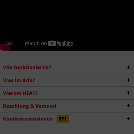
Wie funktioniert's?
Was ist drin?
Warum HEAT?
Bezahlung & Versand
Kundenrezensionen
971