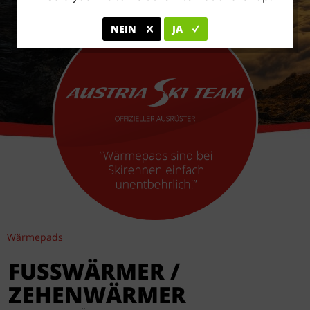
NEIN
JA
Wärmepads
FUSSWÄRMER /
ZEHENWÄRMER