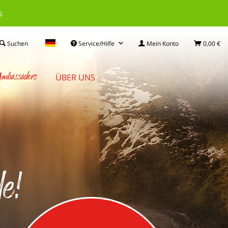
s
Suchen
Service/Hilfe
Mein Konto
0,00 €
mbassadors
ÜBER UNS
de!