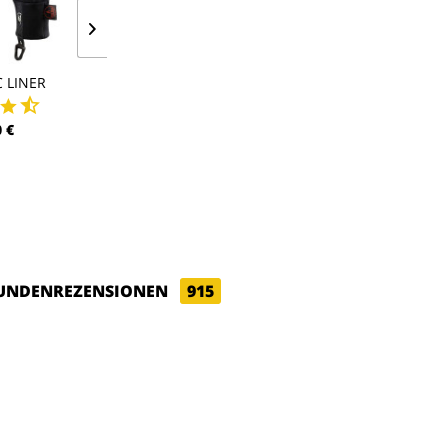
 LINER
WIND PRO LINER
SHELL
 €
53,00 €
158,00 €
UNDENREZENSIONEN
915