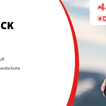
ICK
uft
 Handschuhe