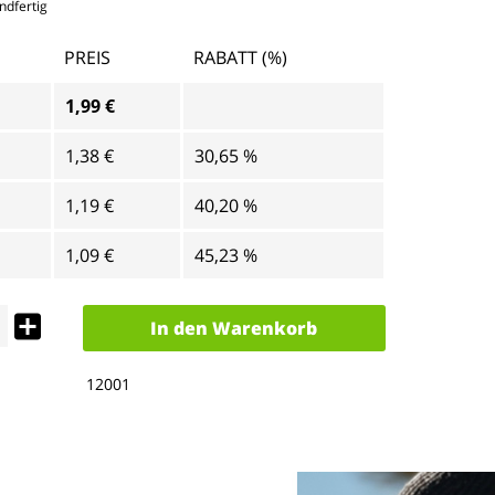
ndfertig
PREIS
RABATT (%)
1,99 €
1,38 €
30,65 %
1,19 €
40,20 %
1,09 €
45,23 %
In den
Warenkorb
12001