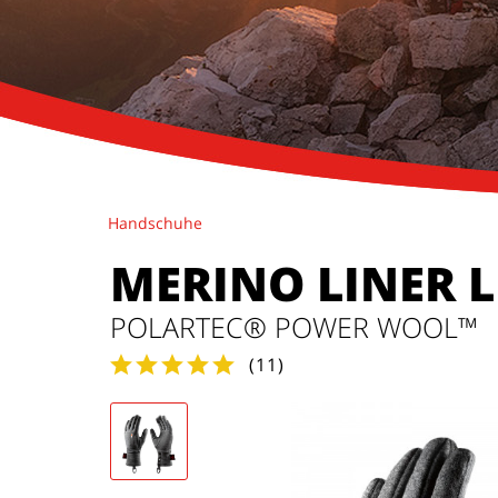
Handschuhe
MERINO LINER 
POLARTEC® POWER WOOL™
(
11
)