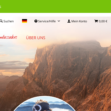
s
Suchen
Service/Hilfe
Mein Konto
0,00 €
mbassadors
ÜBER UNS