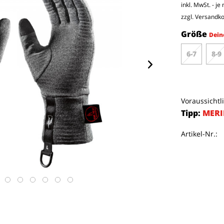
inkl. MwSt. - j
zzgl. Versandk
Größe
Dein
6-7
8-9
Voraussichtl
Tipp:
MERI
Artikel-Nr.: