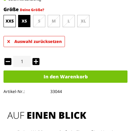
Größe
Deine Größe?
XXS
XS
S
M
L
XL
Auswahl zurücksetzen
In den
Warenkorb
Artikel-Nr.:
33044
AUF 
EINEN BLICK