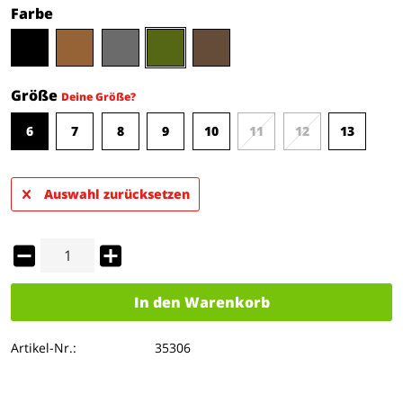
Farbe
Größe
Deine Größe?
6
7
8
9
10
11
12
13
Auswahl zurücksetzen
In den
Warenkorb
Artikel-Nr.:
35306