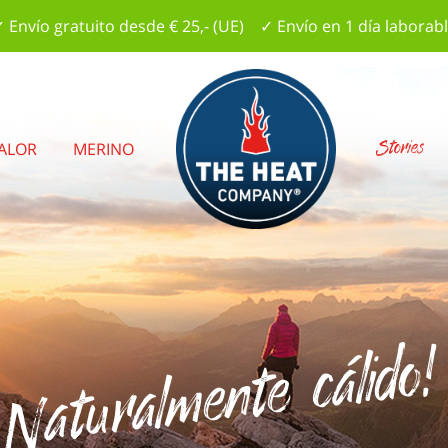
 Envío gratuito desde € 25,- (UE) ✓ Envío en 1 día laborab
Stories
CALOR
MERINO
Naturalmente cálido