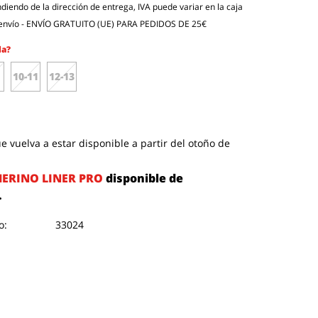
endiendo de la dirección de entrega, IVA puede variar en la caja
envío
- ENVÍO GRATUITO (UE) PARA PEDIDOS DE 25€
la?
10-11
12-13
e vuelva a estar disponible a partir del otoño de
ERINO LINER PRO
disponible de
.
o:
33024