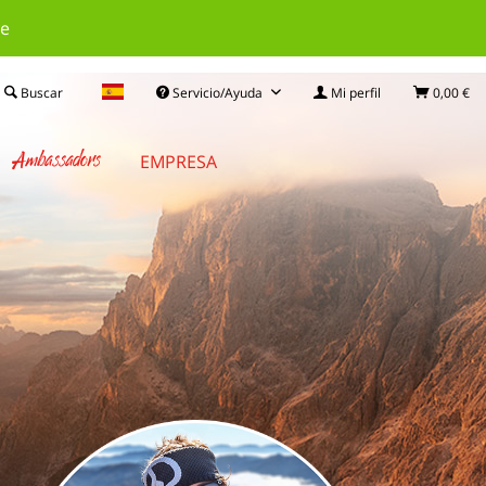
le
Buscar
Servicio/Ayuda
Mi perfil
0,00 €
Ambassadors
EMPRESA
!