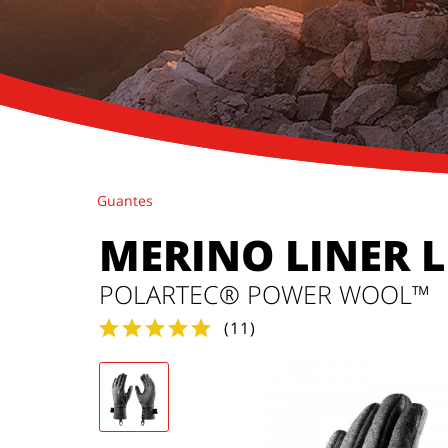
Guantes
MERINO LINER 
POLARTEC® POWER WOOL™
(
11
)