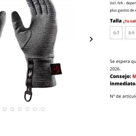
incl. IVA - dep
plus gastos de 
Talla
¿Tu tal
6-7
8-9
Se espera qu
2026.
Consejo:
M
inmediato
Nº de artícul