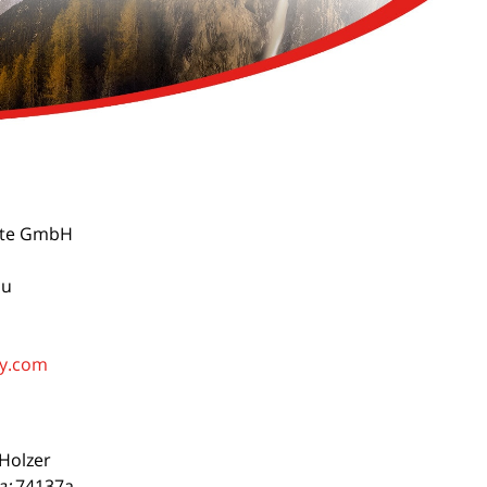
kte GmbH
au
y.com
Holzer
a:
74137a