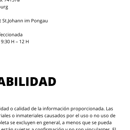
burg
 St.Johann im Pongau
feccionada
 9:30 H – 12 H
ABILIDAD
ridad o calidad de la información proporcionada. Las
iales o inmateriales causados por el uso o no uso de
pleta se excluyen en general, a menos que se pueda
 están sujetas a confirmación y no son vinculantes. El