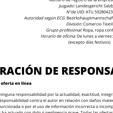
Juzgado:
Landesgericht Salz
N°de UID:
ATU 59280423
Autoridad según ECG:
Bezirkshauptmannschaft
División:
Comercio Textil
Grupo profesional:
Ropa, ropa con
Horario de oficina:
De lunes a viernes:
(excepto días festivos)
RACIÓN DE RESPONS
 oferta en línea
inguna responsabilidad por la actualidad, exactitud, integ
esponsabilidad contra el autor en relación con daños mater
porcionada o por el uso de información incorrecta o incom
 ha actuado con dolo o negligencia grave. Todas las ofertas