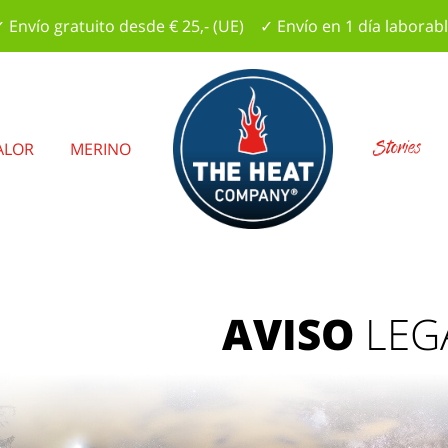
 Envío gratuito desde € 25,- (UE) ✓ Envío en 1 día laborab
Stories
ALOR
MERINO
AVISO
LEG