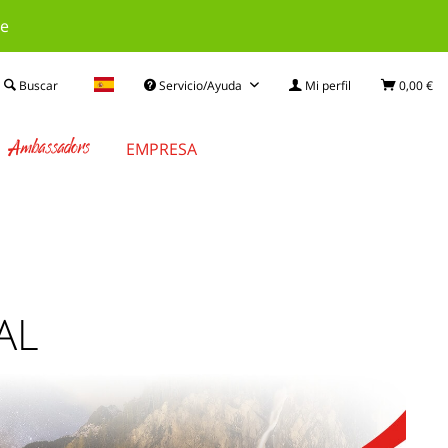
le
Buscar
Servicio/Ayuda
Mi perfil
0,00 €
Ambassadors
EMPRESA
AL