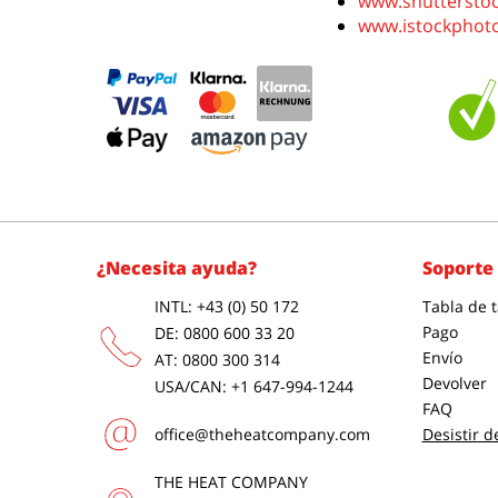
www.shuttersto
www.istockphot
¿Necesita ayuda?
Soporte 
INTL: +43 (0) 50 172
Tabla de t
Pago
DE: 0800 600 33 20
Envío
AT: 0800 300 314
Devolver
USA/CAN: +1 647-994-1244
FAQ
office@theheatcompany.com
Desistir d
THE HEAT COMPANY