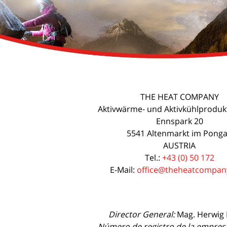
THE HEAT COMPANY
Aktivwärme- und Aktivkühlprodu
Ennspark 20
5541 Altenmarkt im Pong
AUSTRIA
Tel.:
+43 (0) 50 172
E-Mail:
office@theheatcompan
Director General:
Mag. Herwig 
Número de registro de la empres