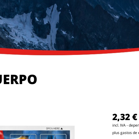
UERPO
2,32 €
incl. IVA - dep
plus gastos de 