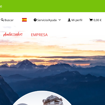
le
Buscar
Servicio/Ayuda
Mi perfil
0,00 €
Ambassadors
EMPRESA