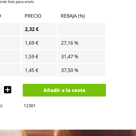
te listo para envío
D
PRECIO
REBAJA (%)
2,32 €
1,69 €
27,16 %
1,59 €
31,47 %
1,45 €
37,50 %
Añadir a la cesta
o:
12301