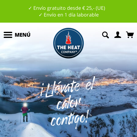
✓ Envío gratuito desde € 25,- (UE)
✓ Envío en 1 día laborable
MENÚ
¡
Ll
év
at
e
el
c
al
o
c
o
nti
g
o
r
!