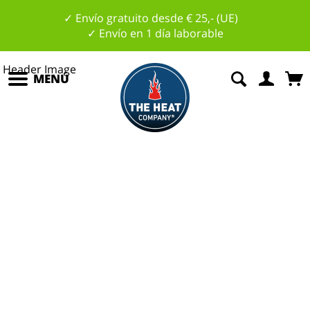
✓ Envío gratuito desde € 25,- (UE)
✓ Envío en 1 día laborable
MENÚ
p
a
r
a
l
os
h
o
m
b
r
os
el
c
u
ell
o
Un placer
y
!