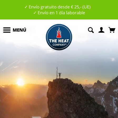
✓ Envío gratuito desde € 25,- (UE)
✓ Envío en 1 día laborable
MENÚ