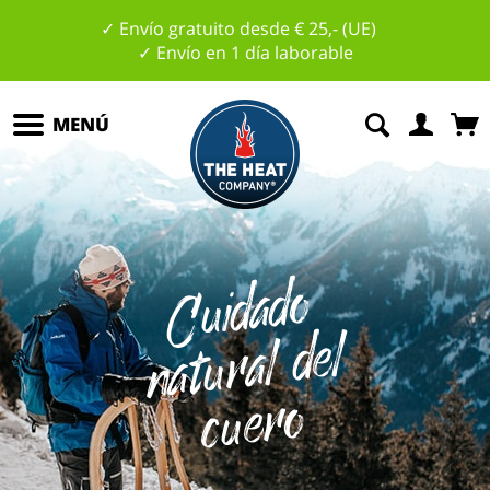
✓ Envío gratuito desde € 25,- (UE)
✓ Envío en 1 día laborable
MENÚ
C
ui
d
a
d
o
n
at
u
r
al
d
c
u
e
r
el
o