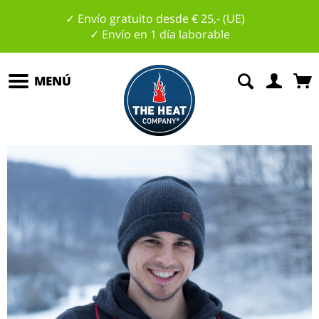
✓ Envío gratuito desde € 25,- (UE)
✓ Envío en 1 día laborable
MENÚ