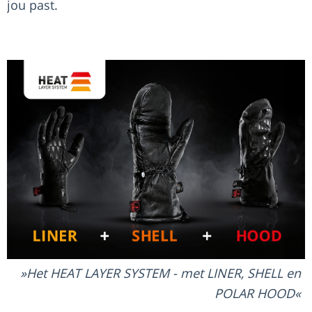
jou past.
Het HEAT LAYER SYSTEM - met LINER, SHELL en
POLAR HOOD