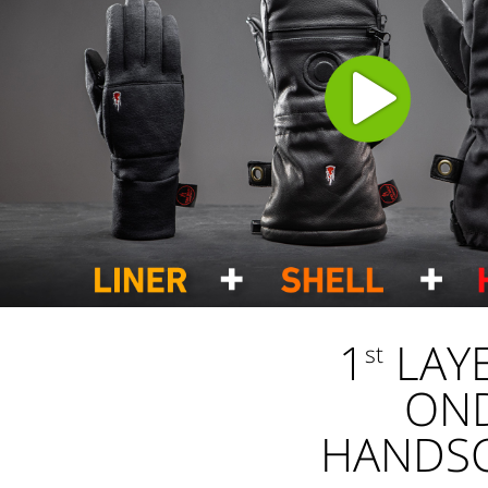
1
LAY
st
ON
HANDS