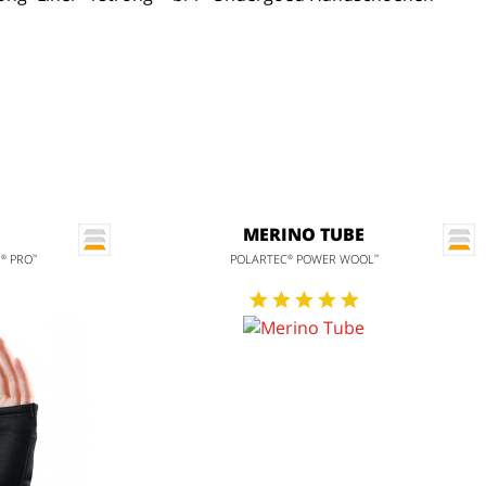
MERINO TUBE
H
PRO
POLARTEC
POWER WOOL
®
™
®
™