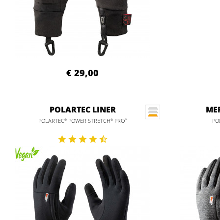
€ 29,00
POLARTEC LINER
MER
POLARTEC
POWER STRETCH
PRO
PO
®
®
™