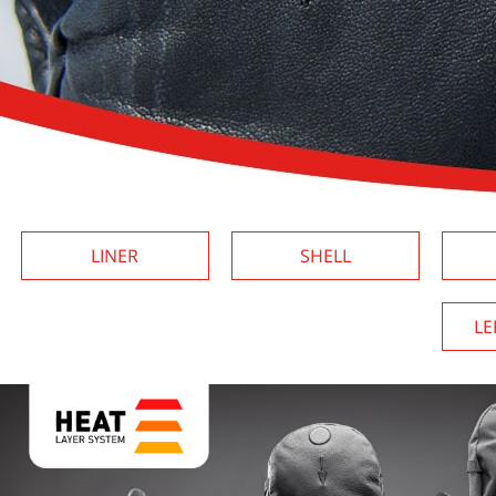
LINER
SHELL
LE