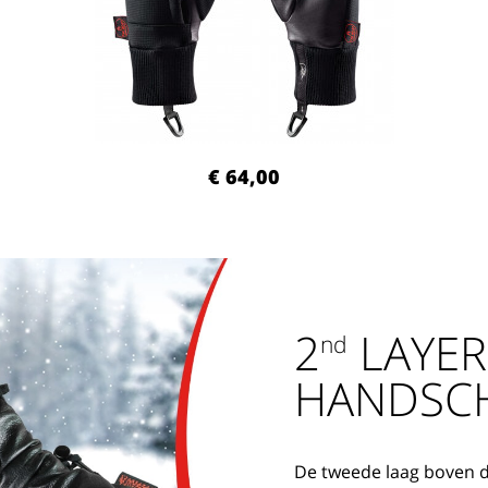
€ 64,00
2
LAYER
nd
HANDSC
De tweede laag boven de