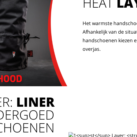
HEAT
LA
Het warmste handschoe
Afhankelijk van de situat
handschoenen kiezen 
overjas.
ER:
LINER
DERGOED
CHOENEN