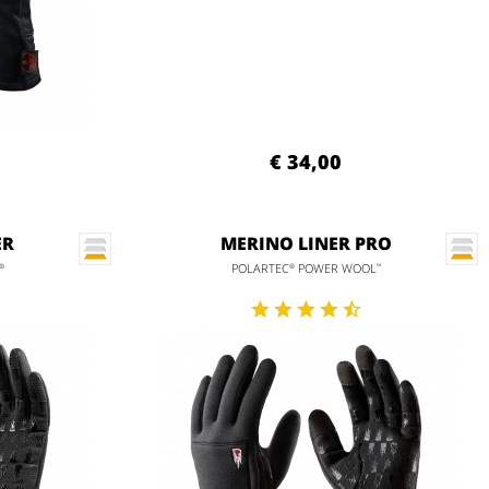
€ 34,00
ER
MERINO LINER PRO
POLARTEC
POWER WOOL
®
®
™