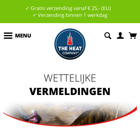
✓ Gratis verzending vanaf € 25,- (EU)
✓ Verzending binnen 1 werkdag
MENU
WETTELIJKE
VERMELDINGEN