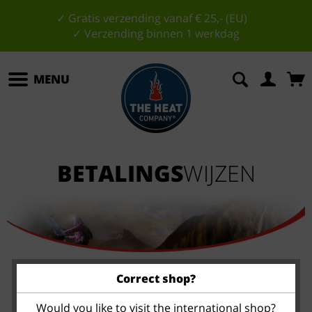
✓ Gratis verzending vanaf € 25,- (EU)
✓ Verzending binnen 1 werkdag
MENU
BETALINGS
WIJZEN
Correct shop?
WE AANVAARDEN DE VOLGENDE
BETALINGSKAARTEN
Would you like to visit the international shop?