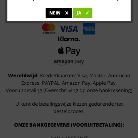
NEIN
JA
Wereldwijd:
Kredietkaarten: Visa, Master, American
Express, PAYPAL, Amazon Pay, Apple Pay,
Vooruitbetaling (Overschrijving op onze bankrekening)
U kunt de betalingswijze kiezen gedurende het
bestelproces.
ONZE BANKGEGEVENS (VOORUITBETALING):