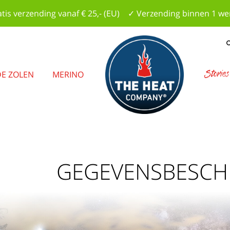
tis verzending vanaf € 25,- (EU) ✓ Verzending binnen 1 w
Stories
E ZOLEN
MERINO
GEGEVENSBESCH