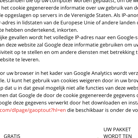
stbestanden die op uw computer worden geplaatst, om de we
 het cookie gegenereerde informatie over uw gebruik van 
 opgeslagen op servers in de Verenigde Staten. Als IP-anon
P-adres in lidstaten van de Europese Unie of andere lande
e hebben ondertekend, inkorten.
lijke gevallen wordt het volledige IP-adres naar een Google-
van deze website zal Google deze informatie gebruiken om u
iviteit op te stellen en om andere diensten met betrekking t
ebsite te leveren.
oor uw browser in het kader van Google Analytics wordt v
e. U kunt het gebruik van cookies weigeren door in uw brow
p dat u in dat geval mogelijk niet alle functies van deze web
en dat Google de door de cookie gegenereerde gegevens ove
oogle deze gegevens verwerkt door het downloaden en insta
e.com/dlpage/gaoptout?hl=en
die beschikbaar is onder de vo
UW PAKKET
GRATIS
WORDT TEN