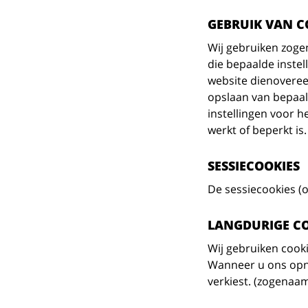
GEBRUIK VAN C
Wij gebruiken zoge
die bepaalde inste
website dienoveree
opslaan van bepaald
instellingen voor h
werkt of beperkt i
SESSIECOOKIES
De sessiecookies (
LANGDURIGE CO
Wij gebruiken cooki
Wanneer u ons opni
verkiest. (zogenaam