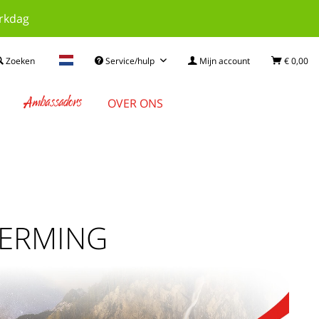
erkdag
Zoeken
Service/hulp
Mijn account
€ 0,00
Ambassadors
OVER ONS
ERMING