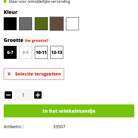
Klaar voor onmiddellijke verzending
Kleur
Grootte
Uw grootte?
6-7
8-9
10-11
12-13
Selectie terugzetten
In het winkelmandje
Artikelnr.:
33507