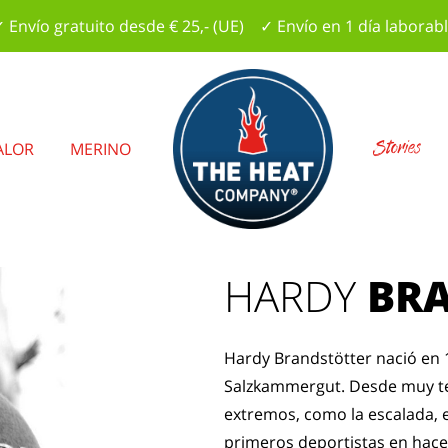
 Envío gratuito desde € 25,- (UE) ✓ Envío en 1 día laborab
Stories
ALOR
MERINO
HARDY
BR
Hardy Brandstötter nació en 
Salzkammergut. Desde muy t
extremos, como la escalada, el
primeros deportistas en hacer