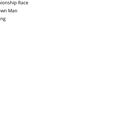
ionship Race
town Man
ing