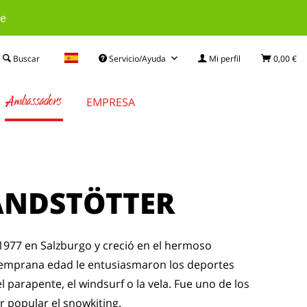
le
Buscar
Servicio/Ayuda
Mi perfil
0,00 €
Ambassadors
EMPRESA
ANDSTÖTTER
1977 en Salzburgo y creció en el hermoso
emprana edad le entusiasmaron los deportes
 parapente, el windsurf o la vela. Fue uno de los
 popular el snowkiting.