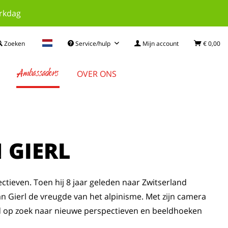
erkdag
Zoeken
Service/hulp
Mijn account
€ 0,00
Ambassadors
OVER ONS
N
GIERL
ctieven. Toen hij 8 jaar geleden naar Zwitserland
n Gierl de vreugde van het alpinisme. Met zijn camera
altijd op zoek naar nieuwe perspectieven en beeldhoeken