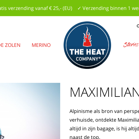
tis verzending vanaf € 25,- (EU) ✓ Verzending binnen 1 w
Stories
E ZOLEN
MERINO
MAXIMILIA
Alpinisme als bron van perspe
verhuisde, ontdekte Maximilia
altijd in zijn bagage, is hij 
naast de top.