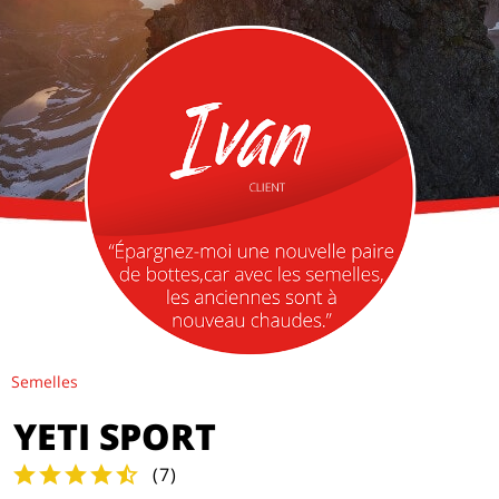
Semelles
YETI SPORT
(
7
)