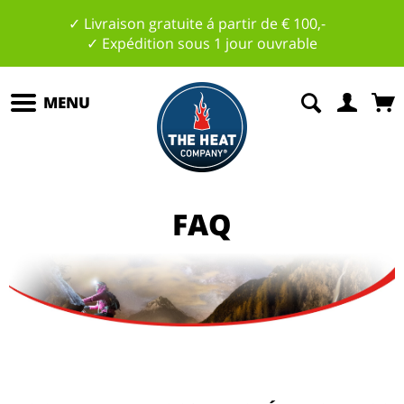
✓ Livraison gratuite á partir de € 100,-
✓ Expédition sous 1 jour ouvrable
MENU
FAQ