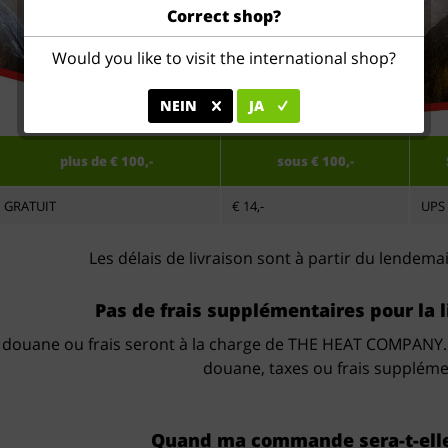
Correct shop?
Would you like to visit the international shop?
NEIN
JA
plus de € 100,-
sous € 100,-
GRATUIT
€ 14,-
UPS
Les délais de livraison sont à partir du lende
Pas de frais supplémentaires pour la l
 douane ou frais seront à la charge de THE HEAT COMPANY. Pou
douane, taxes ou frais suppléme
Quand ma commande sera-t-elle