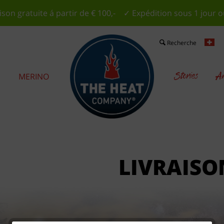
ison gratuite á partir de € 100,- ✓ Expédition sous 1 jour 
Recherche
Stories
Am
S
MERINO
LIVRAISO