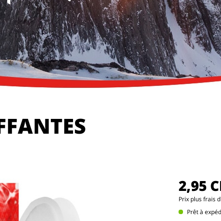
FFANTES
2,95 
Prix
plus frais 
Prêt à expé