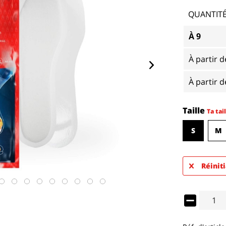
QUANTIT
À
9
À partir 
À partir 
Taille
Ta tail
S
M
Réiniti