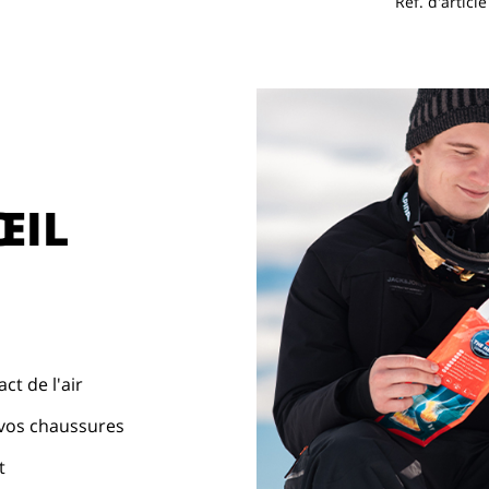
Réf. d'article 
ŒIL
ct de l'air
 vos chaussures
t