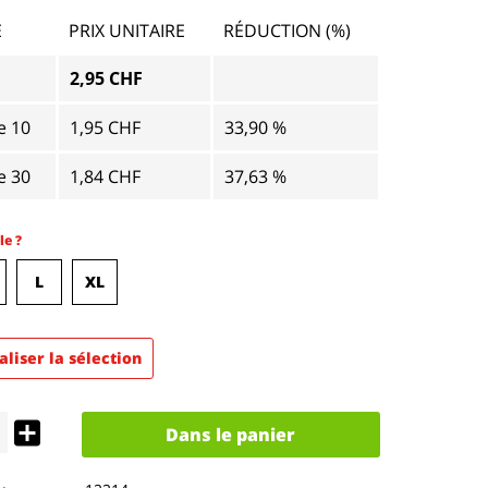
É
PRIX UNITAIRE
RÉDUCTION (%)
2,95 CHF
de
10
1,95 CHF
33,90 %
de
30
1,84 CHF
37,63 %
le ?
L
XL
aliser la sélection
Dans le panier