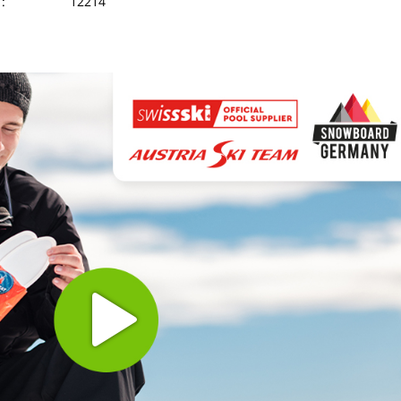
:
12214