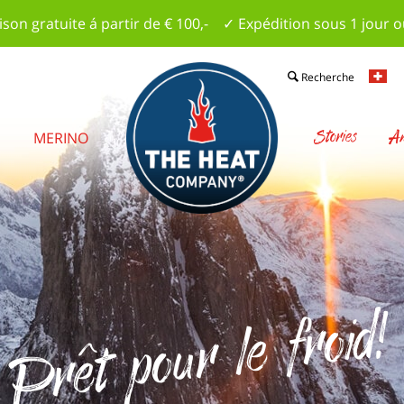
ison gratuite á partir de € 100,- ✓ Expédition sous 1 jour 
Recherche
Stories
Am
S
MERINO
Prêt pour le froid!