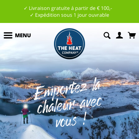
✓ Livraison gratuite á partir de € 100,-
✓ Expédition sous 1 jour ouvrable
MENU
E
m
p
ort
e
z
l
a
c
h
al
e
u
r
av
e
v
o
us
c
!