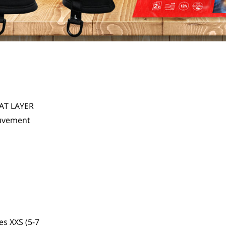
AT LAYER 
ouvement 
es XXS (5-7