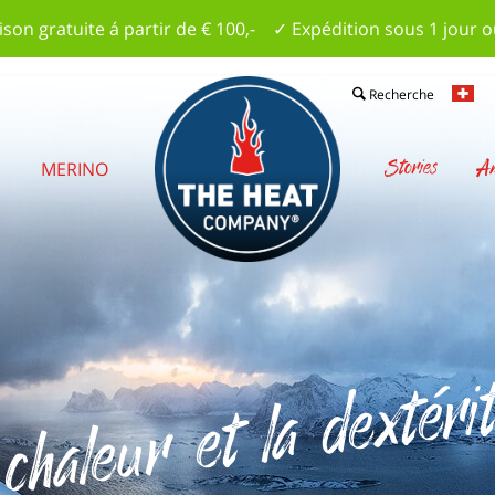
ison gratuite á partir de € 100,- ✓ Expédition sous 1 jour 
Recherche
Stories
Am
S
MERINO
chaleur et la dextéri