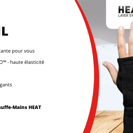
IL
rtante pour vous
™ - haute élasticité
 gants
uffe-Mains HEAT