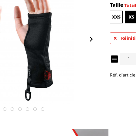
Taille
Ta tail
XXS
XS
Réiniti
Réf. d'article 