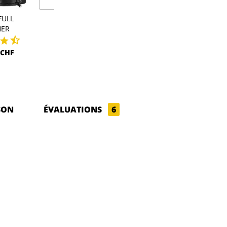
FULL
SHELL FULL
POLAR HO
HER
LEATHER PRO
64,00 CH
 CHF
195,00 CHF
SON
ÉVALUATIONS
6