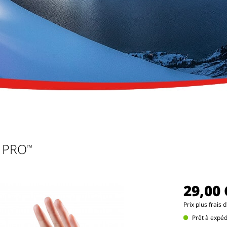
PRO
™
29,00
Prix
plus frais 
Prêt à expé