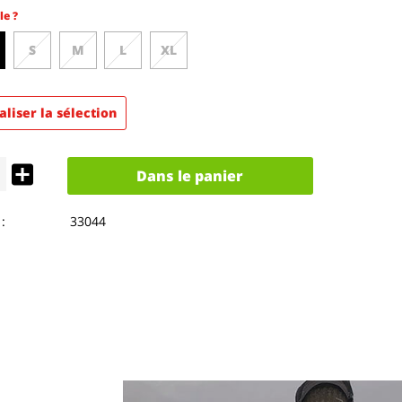
le ?
S
M
L
XL
aliser la sélection
Dans le panier
:
33044