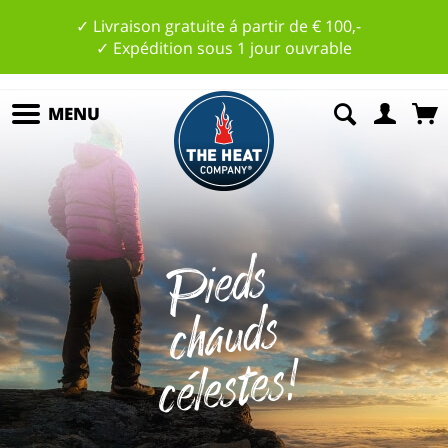
✓ Livraison gratuite á partir de € 100,-
✓ Expédition sous 1 jour ouvrable
MENU
Pi
e
ds
c
h
a
u
c
él
est
es
ds
!