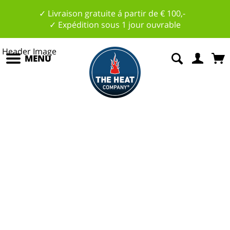
✓ Livraison gratuite á partir de € 100,-
✓ Expédition sous 1 jour ouvrable
MENU
U
n
pl
aisi
r
p
o
u
r
l
é
p
a
ul
es
et
l
c
o
u
es
e
!