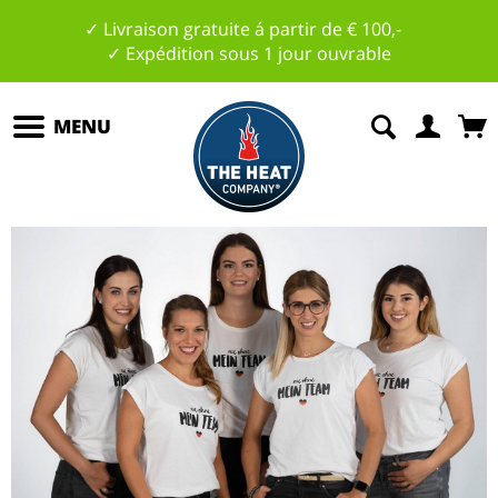
✓ Livraison gratuite á partir de € 100,-
✓ Expédition sous 1 jour ouvrable
MENU