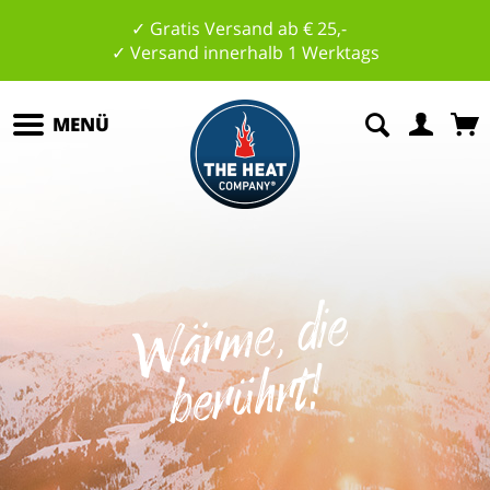
✓ Gratis Versand ab € 25,-
✓ Versand innerhalb 1 Werktags
MENÜ
W
ä
r
m
e,
di
e
b
e
r
ü
hrt
!