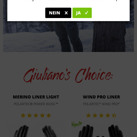
NEIN
JA
Giuliano's Choice:
MERINO LINER LIGHT
WIND PRO LINER
POLARTEC® POWER WOOL™
POLARTEC
WIND PRO
®
®