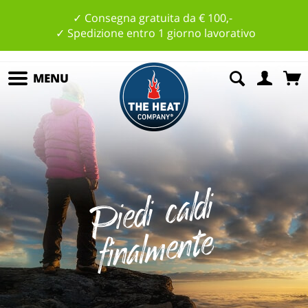
✓ Consegna gratuita da € 100,-
✓ Spedizione entro 1 giorno lavorativo
MENU
Pi
e
di
c
al
di
fi
n
al
m
e
nt
e