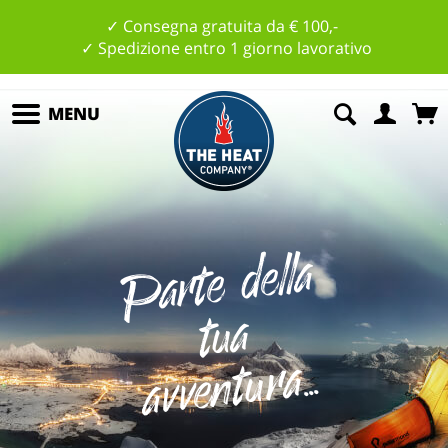
✓ Consegna gratuita da € 100,-
✓ Spedizione entro 1 giorno lavorativo
MENU
P
art
e
d
ell
a
t
u
a
vv
e
nt
u
r
a
a...