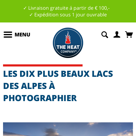
✓ Livraison gratuite á partir de € 100,-
✓ Expédition sous 1 jour ouvrable
MENU
LES DIX PLUS BEAUX LACS
DES ALPES À
PHOTOGRAPHIER