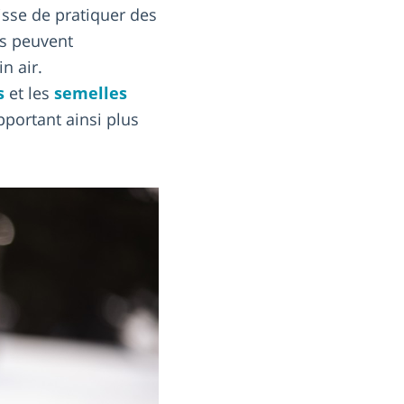
isse de pratiquer des
ds peuvent
n air.
s
et les
semelles
pportant ainsi plus