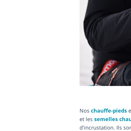
Nos
chauffe-pieds
e
et les
semelles cha
d'incrustation. Ils so