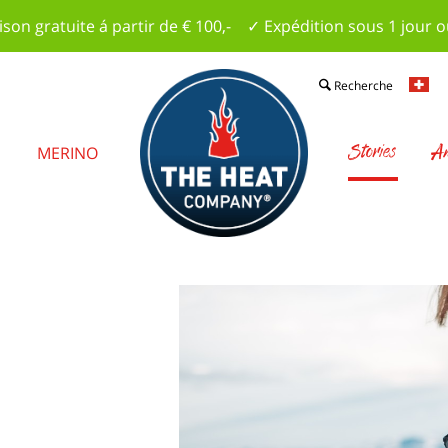
ison gratuite á partir de € 100,- ✓ Expédition sous 1 jour 
Recherche
Stories
Am
S
MERINO