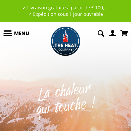
✓ Livraison gratuite á partir de € 100,-
✓ Expédition sous 1 jour ouvrable
MENU
L
a
c
h
al
e
u
r
q
ui
t
o
u
c
h
e
!