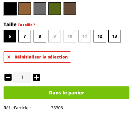
Taille
Ta taille ?
6
7
8
9
10
11
12
13
Réinitialiser la sélection
Dans le panier
Réf. d'article :
33306