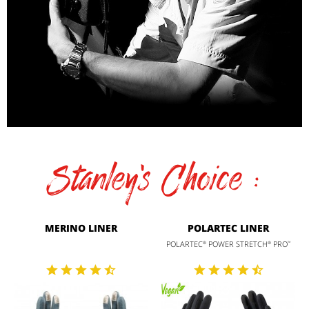
Stanley's Choice :
MERINO LINER
POLARTEC LINER
POLARTEC
POWER STRETCH
PRO
®
®
™