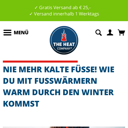
✓ Gratis Versand ab € 25,-
✓ Versand innerhalb 1 Werktags
MENÜ
NIE MEHR KALTE FÜSSE! WIE D
U MIT FUSSWÄRMERN WA
RM DURCH DEN WINTER KO
MMST