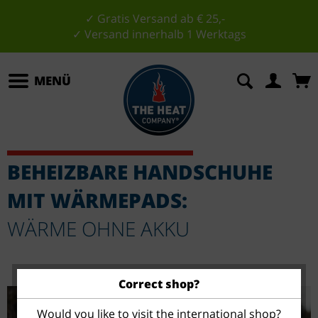
✓ Gratis Versand ab € 25,-
✓ Versand innerhalb 1 Werktags
MENÜ
BEHEIZBARE HANDSCHUHE
MIT WÄRMEPADS:
WÄRME OHNE AKKU
Correct shop?
Would you like to visit the international shop?