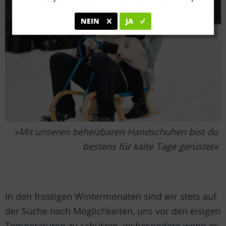
NEIN
JA
Mit unseren beheizbaren Handschuhen bist du
bestens für kalte Tage gerüstet
In den frostigen Wintermonaten sind wir stets auf
der Suche nach Möglichkeiten, uns vor den eisigen
Temperaturen zu schützen, insbesondere wenn es