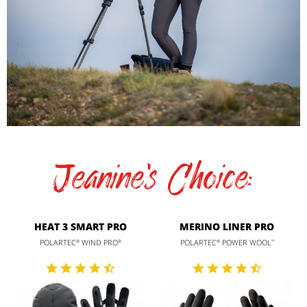
Jeanine's Choice:
HEAT 3 SMART PRO
MERINO LINER PRO
POLARTEC
WIND PRO
POLARTEC
POWER WOOL
®
®
®
™