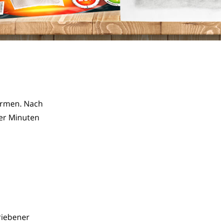
rmen. Nach 
er Minuten 
riebener