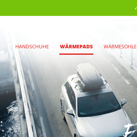
✓
HANDSCHUHE
WÄRMEPADS
WÄRMESOHL
F