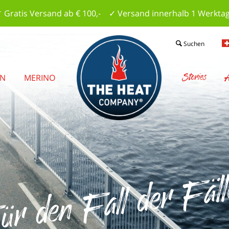
 Gratis Versand ab € 100,- ✓ Versand innerhalb 1 Werkta
Suchen
Stories
A
EN
MERINO
ür den Fall der Fäll