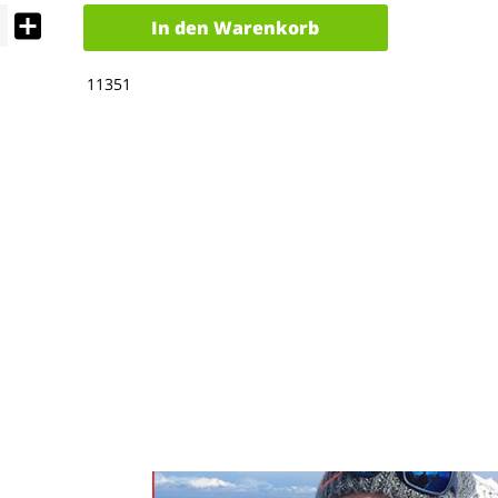
In den
Warenkorb
11351