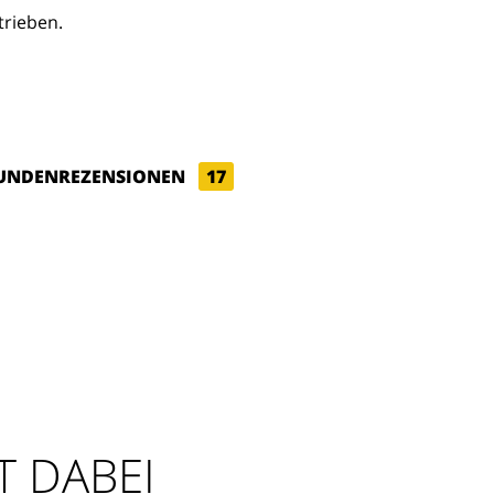
trieben.
UNDENREZENSIONEN
17
T DABEI