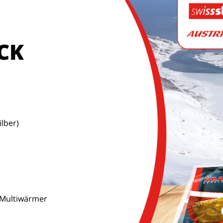
CK
lber)
. Multiwärmer