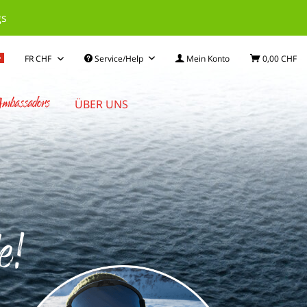
gs
Service/Help
Mein Konto
0,00 CHF
mbassadors
ÜBER UNS
e!