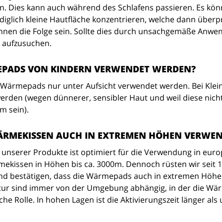
. Dies kann auch während des Schlafens passieren. Es kön
ediglich kleine Hautfläche konzentrieren, welche dann über
en die Folge sein. Sollte dies durch unsachgemäße Anwendu
t aufzusuchen.
PADS VON KINDERN VERWENDET WERDEN?
n Wärmepads nur unter Aufsicht verwendet werden. Bei Kle
rden (wegen dünnerer, sensibler Haut und weil diese nicht 
 sein).
ÄRMEKISSEN AUCH IN EXTREMEN HÖHEN VERWE
 unserer Produkte ist optimiert für die Verwendung in eur
ekissen in Höhen bis ca. 3000m. Dennoch rüsten wir seit 1
nd bestätigen, dass die Wärmepads auch in extremen Höhen
r sind immer von der Umgebung abhängig, in der die Wärme
che Rolle. In hohen Lagen ist die Aktivierungszeit länger a