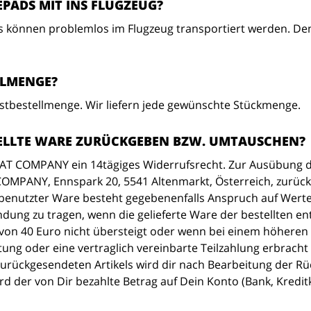
ADS MIT INS FLUGZEUG?
önnen problemlos im Flugzeug transportiert werden. Denn
LLMENGE?
estbestellmenge. Wir liefern jede gewünschte Stückmenge.
TELLTE WARE ZURÜCKGEBEN BZW. UMTAUSCHEN?
AT COMPANY ein 14tägiges Widerrufsrecht. Zur Ausübung de
COMPANY, Ennspark 20, 5541 Altenmarkt, Österreich, zurüc
benutzter Ware besteht gegebenenfalls Anspruch auf Wert
dung zu tragen, wenn die gelieferte Ware der bestellten e
von 40 Euro nicht übersteigt oder wenn bei einem höheren
tung oder eine vertraglich vereinbarte Teilzahlung erbracht
zurückgesendeten Artikels wird dir nach Bearbeitung der R
ird der von Dir bezahlte Betrag auf Dein Konto (Bank, Kredi