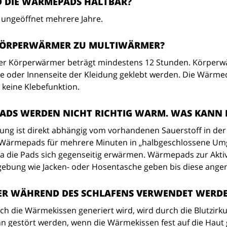
D DIE WÄRMEPADS HALTBAR?
ungeöffnet mehrere Jahre.
KÖRPERWÄRMER ZU MULTIWÄRMER?
r Körperwärmer beträgt mindestens 12 Stunden. Körperwär
e oder Innenseite der Kleidung geklebt werden. Die Wärm
 keine Klebefunktion.
ADS WERDEN NICHT RICHTIG WARM. WAS KANN 
ng ist direkt abhängig vom vorhandenen Sauerstoff in de
 Wärmepads für mehrere Minuten in „halbgeschlossene Umge
 die Pads sich gegenseitig erwärmen. Wärmepads zur Aktivi
ebung wie Jacken- oder Hosentasche geben bis diese ang
R WÄHREND DES SCHLAFENS VERWENDET WERD
h die Wärmekissen generiert wird, wird durch die Blutzirkul
n gestört werden, wenn die Wärmekissen fest auf die Haut 