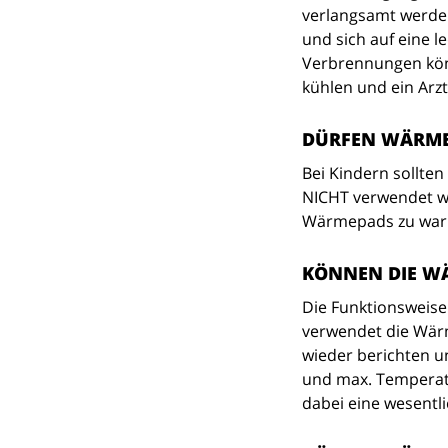
verlangsamt werden
und sich auf eine l
Verbrennungen könn
kühlen und ein Arz
DÜRFEN WÄRME
Bei Kindern sollte
NICHT verwendet we
Wärmepads zu warm
KÖNNEN DIE W
Die Funktionsweise
verwendet die Wärm
wieder berichten u
und max. Temperatu
dabei eine wesentli