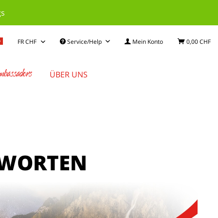
gs
Service/Help
Mein Konto
0,00 CHF
mbassadors
ÜBER UNS
WORTEN