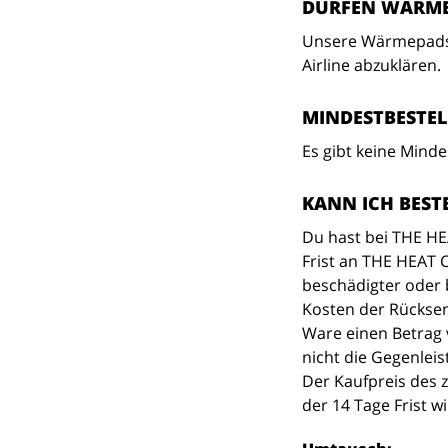
DÜRFEN WÄRMEP
Unsere Wärmepads k
Airline abzuklären.
MINDESTBESTE
Es gibt keine Mind
KANN ICH BES
Du hast bei THE HE
Frist an THE HEAT 
beschädigter oder 
Kosten der Rücksen
Ware einen Betrag 
nicht die Gegenleis
Der Kaufpreis des 
der 14 Tage Frist w