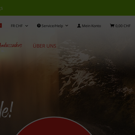
gs
Service/Help
Mein Konto
0,00 CHF
mbassadors
ÜBER UNS
de!