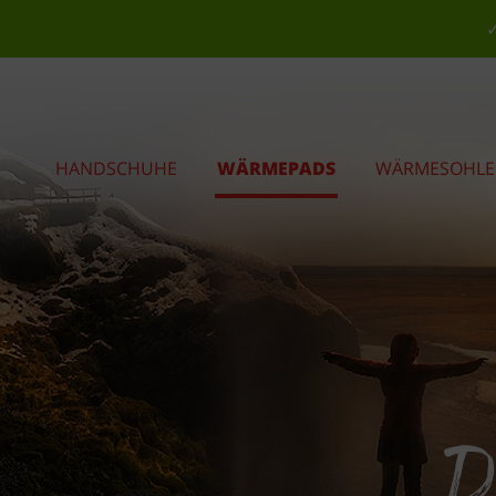
✓
HANDSCHUHE
WÄRMEPADS
WÄRMESOHL
Da