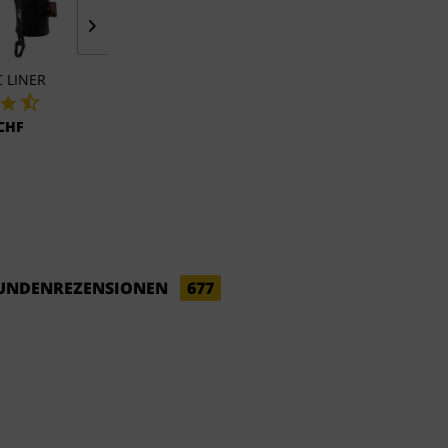
 LINER
WIND PRO LINER
SHELL
 CHF
53,00 CHF
158,00 CH
UNDENREZENSIONEN
677