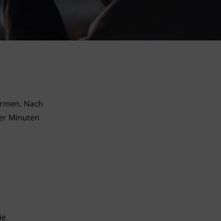
rmen. Nach 
er Minuten 
ie