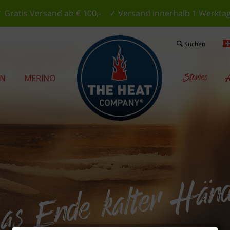
 Gratis Versand ab € 100,- ✓ Versand innerhalb 1 Werkta
Suchen
Stories
A
EN
MERINO
s Ende kalter Hän