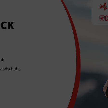
ICK
uft
 Handschuhe