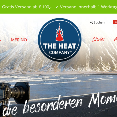
 Gratis Versand ab € 100,- ✓ Versand innerhalb 1 Werkta
Suchen
Stories
A
N
MERINO
die besonderen Momen