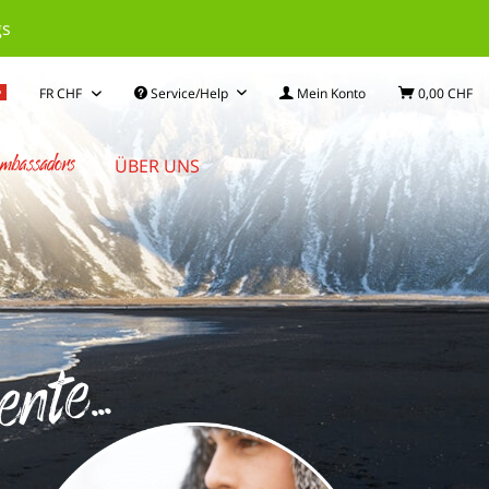
gs
Service/Help
Mein Konto
0,00 CHF
mbassadors
ÜBER UNS
te...