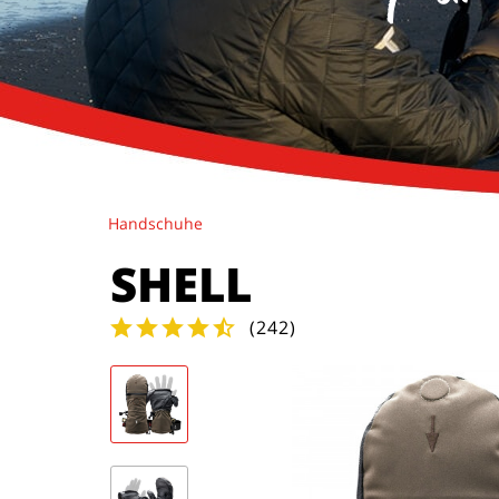
Handschuhe
SHELL
(
242
)