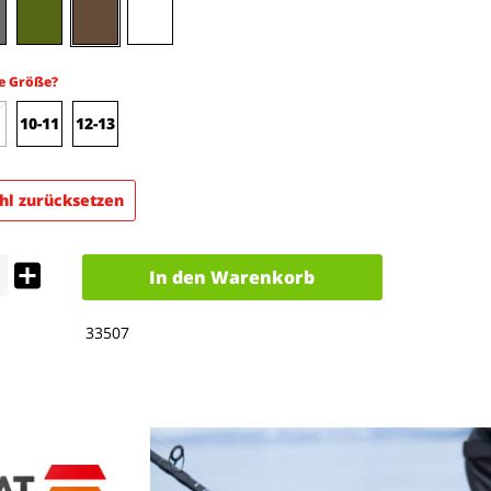
e Größe?
10-11
12-13
l zurücksetzen
In den
Warenkorb
33507