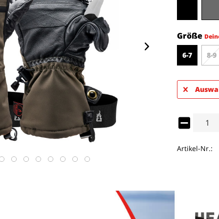
Größe
Dein
6-7
8-9
Auswah
Artikel-Nr.: