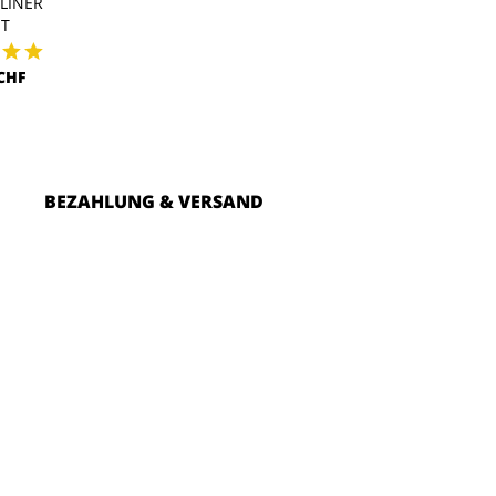
LINER
POLARTEC LINER
WIND PRO L
HT
48,00 CHF
53,00 CH
 CHF
BEZAHLUNG & VERSAND