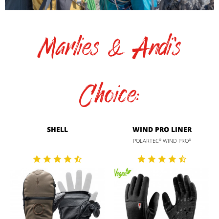
Marlies & Andi's
Choice:
SHELL
WIND PRO LINER
POLARTEC
WIND PRO
®
®