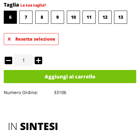
Taglia
La tua taglia?
6
7
8
9
10
11
12
13
Resetta selezione
Aggiungi al carrello
Numero Ordine:
33106
IN 
SINTESI