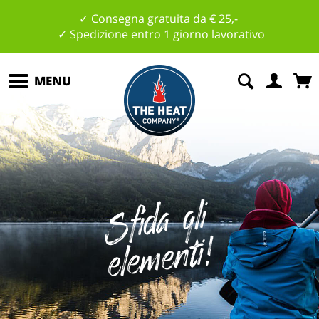
✓ Consegna gratuita da € 25,-
✓ Spedizione entro 1 giorno lavorativo
MENU
Sfi
d
a
gli
el
e
m
e
nti
!